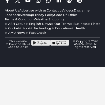
About Us
Advertise with us
Contact us
Videos
Disclaimer
Feedback
Sitemap
Privacy Policy
Code Of Ethics
Terms & Conditions
Weather
Shopping
ASH Group
English News
Our Team
Business
Photo
Cricket
Food
Technology
Education
Health
AMU News
Fact Check
This website
© Copyright 2026
follows the DNPA
ASH24 News. All
Code of Ethics
rights reserved.