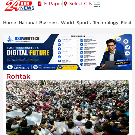
E-Paper
Select City
Home
National
Business
World
Sports
Technology
Electi
Rohtak