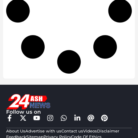
Follow us on
About Us
Advertise with us
Contact us
Videos
Disclaimer
Feedback
Sitemap
Privacy Policy
Code Of Ethics