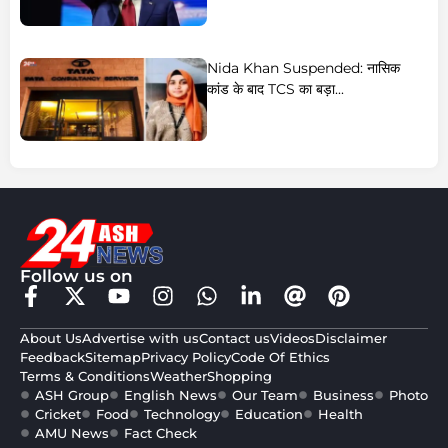
Nida Khan Suspended: नासिक
कांड के बाद TCS का बड़ा...
Follow us on
About Us
Advertise with us
Contact us
Videos
Disclaimer
Feedback
Sitemap
Privacy Policy
Code Of Ethics
Terms & Conditions
Weather
Shopping
ASH Group
English News
Our Team
Business
Photo
Cricket
Food
Technology
Education
Health
AMU News
Fact Check