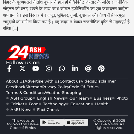
बिहार के मुख्यमंत्री नीतीश कुमार ने हाल ही में कैबिनेट विस्तार के जरिए राजनीतिक
संतुलन को बनाए रखने के साथ-साथ सोशल इंजीनियरिंग का एक जबरदस्त फार्मूला
अपनाया है। इस विस्तार में राजपूत, भूमिहार, कुर्मी, कुशवाहा और वैश्य जैसे प्रमुख
समुदायों को शामिल किया गया है। यह कदम न केवल राजनीतिक दृष्टि से महत्वपूर्ण है,
बल्कि […]
Follow us on
About Us
Advertise with us
Contact us
Videos
Disclaimer
Feedback
Sitemap
Privacy Policy
Code Of Ethics
Terms & Conditions
Weather
Shopping
ASH Group
English News
Our Team
Business
Photo
Cricket
Food
Technology
Education
Health
AMU News
Fact Check
This website
© Copyright 2026
follows the DNPA
ASH24 News. All
Code of Ethics
rights reserved.