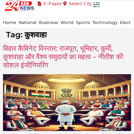
E-Paper
Select City
Home
National
Business
World
Sports
Technology
Electi
Tag:
कुशवाहा
बिहार कैबिनेट विस्तार: राजपूत, भूमिहार, कुर्मी,
कुशवाहा और वैश्य समुदायों का महत्व – नीतीश की
सोशल इंजीनियरिंग