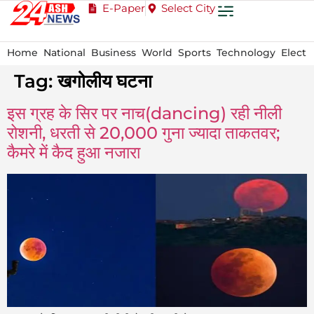
E-Paper
Select City
Home
National
Business
World
Sports
Technology
Electi
Tag:
खगोलीय घटना
इस ग्रह के सिर पर नाच(dancing) रही नीली
रोशनी, धरती से 20,000 गुना ज्यादा ताकतवर;
कैमरे में कैद हुआ नजारा