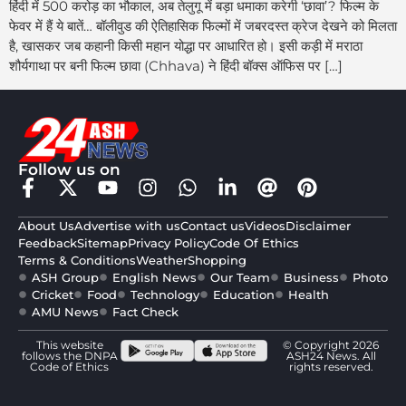
हिंदी में 500 करोड़ का भौकाल, अब तेलुगू में बड़ा धमाका करेगी ‘छावा’? फिल्म के
फेवर में हैं ये बातें… बॉलीवुड की ऐतिहासिक फिल्मों में जबरदस्त क्रेज देखने को मिलता
है, खासकर जब कहानी किसी महान योद्धा पर आधारित हो। इसी कड़ी में मराठा
शौर्यगाथा पर बनी फिल्म छावा (Chhava) ने हिंदी बॉक्स ऑफिस पर […]
Follow us on
About Us
Advertise with us
Contact us
Videos
Disclaimer
Feedback
Sitemap
Privacy Policy
Code Of Ethics
Terms & Conditions
Weather
Shopping
ASH Group
English News
Our Team
Business
Photo
Cricket
Food
Technology
Education
Health
AMU News
Fact Check
This website
© Copyright 2026
follows the DNPA
ASH24 News. All
Code of Ethics
rights reserved.