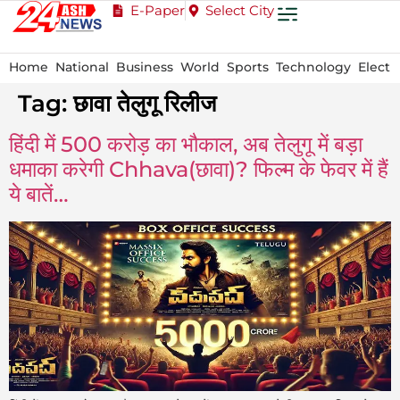
E-Paper
Select City
Home
National
Business
World
Sports
Technology
Electi
Tag:
छावा तेलुगू रिलीज
हिंदी में 500 करोड़ का भौकाल, अब तेलुगू में बड़ा
धमाका करेगी Chhava(छावा)? फिल्म के फेवर में हैं
ये बातें…