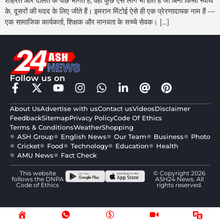
शोहरत और दौलत के पीछे भागते हैं, वहीं कुछ ऐसे लोग भी होते हैं जो बिना किसी स्वार्थ
के, दूसरों की मदद के लिए जीते हैं। इमरान मिंटोई ऐसे ही एक प्रेरणादायक नाम हैं —
एक सामाजिक कार्यकर्ता, शिक्षक और मानवता के सच्चे सेवक। […]
Follow us on
About Us
Advertise with us
Contact us
Videos
Disclaimer
Feedback
Sitemap
Privacy Policy
Code Of Ethics
Terms & Conditions
Weather
Shopping
ASH Group
English News
Our Team
Business
Photo
Cricket
Food
Technology
Education
Health
AMU News
Fact Check
This website
© Copyright 2026
follows the DNPA
ASH24 News. All
Code of Ethics
rights reserved.