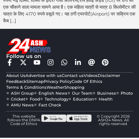
रुपये! नई दिल्ली: दिल्ली के इंदिरा गांधी अंतरराष्ट्रीय हवाई अड्डे (IGI) पर ठगी का
एक चौंकाने वाला मामला सामने आया है। एक महिला यात्री से मात्र 8 किलोमीटर की
यात्रा के लिए 4170 रुपये वसूले गए। यह ठगी एयरपोर्ट(Airport) पर सक्रिय एक
कैब […]
Follow us on
About Us
Advertise with us
Contact us
Videos
Disclaimer
Feedback
Sitemap
Privacy Policy
Code Of Ethics
Terms & Conditions
Weather
Shopping
ASH Group
English News
Our Team
Business
Photo
Cricket
Food
Technology
Education
Health
AMU News
Fact Check
This website
© Copyright 2026
follows the DNPA
ASH24 News. All
Code of Ethics
rights reserved.