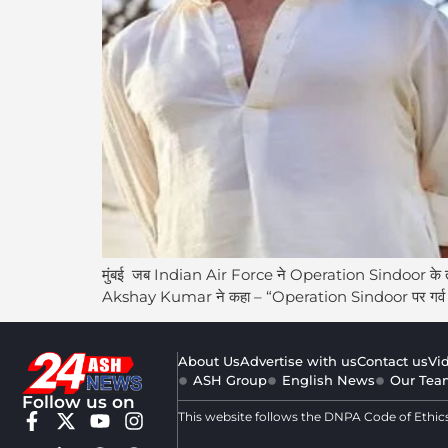
मुंबई जब Indian Air Force ने Operation Sindoor के तहत 
Akshay Kumar ने कहा – “Operation Sindoor पर गर्व है” Ak
About Us
Advertise with us
Contact us
Vi
ASH Group
English News
Our Tea
Follow us on
This website follows the DNPA Code of Ethic