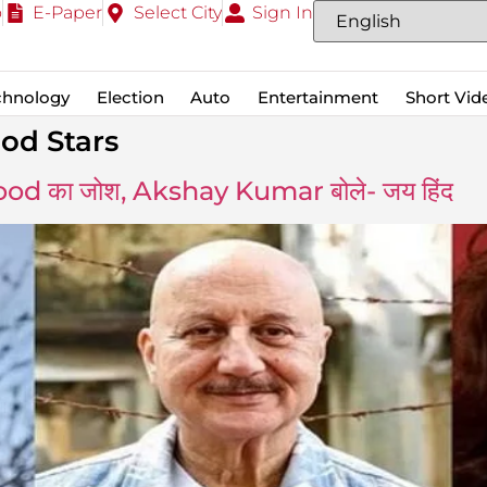
o
E-Paper
Select City
Sign In
chnology
Election
Auto
Entertainment
Short Vid
wood Stars
d का जोश, Akshay Kumar बोले- जय हिंद