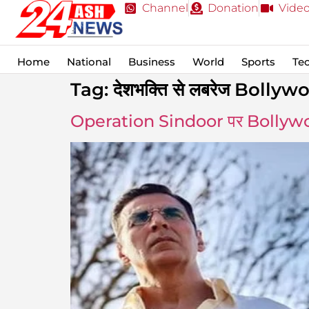
Channel
Donation
Vide
Home
National
Business
World
Sports
Te
Tag:
देशभक्ति से लबरेज Bolly
Operation Sindoor पर Bollywoo