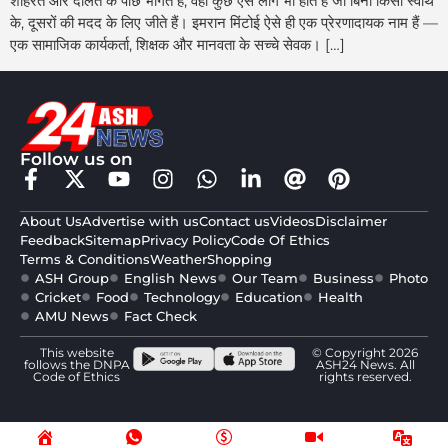
शोहरत और दौलत के पीछे भागते हैं, वहीं कुछ ऐसे लोग भी होते हैं जो बिना किसी स्वार्थ
के, दूसरों की मदद के लिए जीते हैं। इमरान मिंटोई ऐसे ही एक प्रेरणादायक नाम हैं —
एक सामाजिक कार्यकर्ता, शिक्षक और मानवता के सच्चे सेवक। […]
Follow us on
About Us
Advertise with us
Contact us
Videos
Disclaimer
Feedback
Sitemap
Privacy Policy
Code Of Ethics
Terms & Conditions
Weather
Shopping
ASH Group
English News
Our Team
Business
Photo
Cricket
Food
Technology
Education
Health
AMU News
Fact Check
This website
© Copyright 2026
follows the DNPA
ASH24 News. All
Code of Ethics
rights reserved.