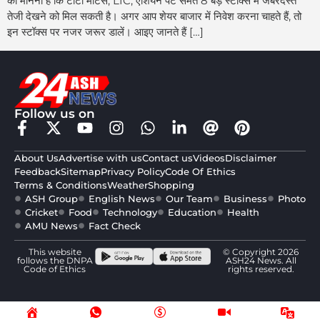
का मानना है कि टाटा मोटर्स, LIC, एशियन पेंट समेत 8 बड़े स्टॉक्स में जबरदस्त
तेजी देखने को मिल सकती है। अगर आप शेयर बाजार में निवेश करना चाहते हैं, तो
इन स्टॉक्स पर नजर जरूर डालें। आइए जानते हैं […]
Follow us on
About Us
Advertise with us
Contact us
Videos
Disclaimer
Feedback
Sitemap
Privacy Policy
Code Of Ethics
Terms & Conditions
Weather
Shopping
ASH Group
English News
Our Team
Business
Photo
Cricket
Food
Technology
Education
Health
AMU News
Fact Check
This website
© Copyright 2026
follows the DNPA
ASH24 News. All
Code of Ethics
rights reserved.