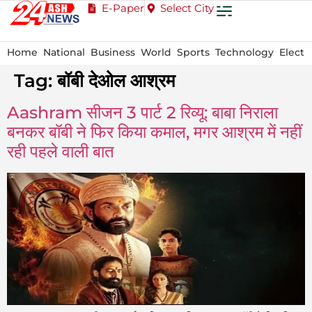
E-Paper
Select City
Home
National
Business
World
Sports
Technology
Electi
Tag:
बॉबी देओल आश्रम
Aashram सीजन 3 पार्ट 2 रिव्यू: बाबा निराला
बनकर बॉबी ने फिर किया कमाल, मगर आश्रम में नहीं
रही पहले वाली बात