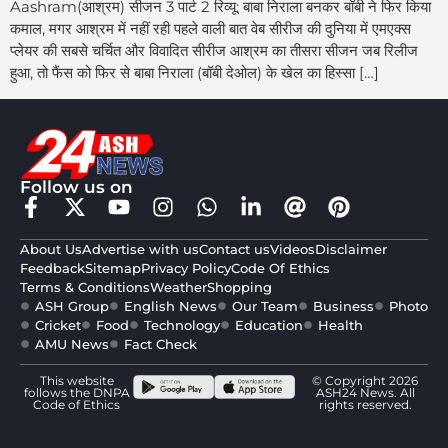
Aashram(आश्रम) सीजन 3 पार्ट 2 रिव्यू: बाबा निराला बनकर बॉबी ने फिर किया
कमाल, मगर आश्रम में नहीं रही पहले वाली बात वेब सीरीज की दुनिया में एमएक्स
प्लेयर की सबसे चर्चित और विवादित सीरीज आश्रम का तीसरा सीजन जब रिलीज
हुआ, तो फैंस को फिर से बाबा निराला (बॉबी देओल) के खेल का हिस्सा […]
Follow us on
About Us
Advertise with us
Contact us
Videos
Disclaimer
Feedback
Sitemap
Privacy Policy
Code Of Ethics
Terms & Conditions
Weather
Shopping
ASH Group
English News
Our Team
Business
Photo
Cricket
Food
Technology
Education
Health
AMU News
Fact Check
This website
© Copyright 2026
follows the DNPA
ASH24 News. All
Code of Ethics
rights reserved.