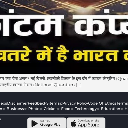
वस्था पर क्या होगा असर? नई दिल्ली: तकनीकी विकास के इस दौर में क्वांटम कंप्यूटिं
ार ने राष्ट्रीय क्वांटम मिशन (National Quantum […]
deos
Disclaimer
Feedback
Sitemap
Privacy Policy
Code Of Ethics
Terms
m
Business
Photo
Cricket
Food
Technology
Education
H
s