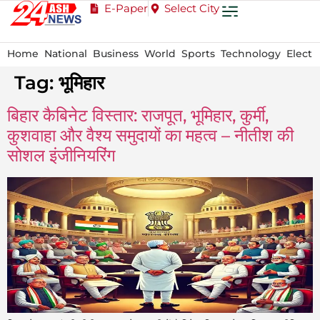
E-Paper
Select City
Home
National
Business
World
Sports
Technology
Electi
Tag:
भूमिहार
बिहार कैबिनेट विस्तार: राजपूत, भूमिहार, कुर्मी,
कुशवाहा और वैश्य समुदायों का महत्व – नीतीश की
सोशल इंजीनियरिंग