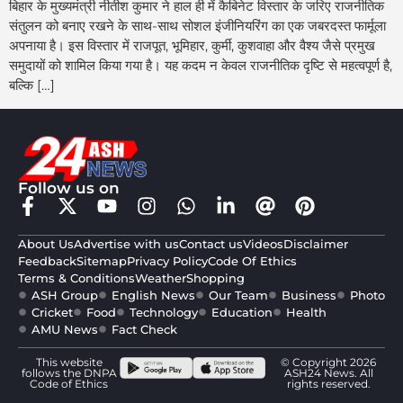
बिहार के मुख्यमंत्री नीतीश कुमार ने हाल ही में कैबिनेट विस्तार के जरिए राजनीतिक
संतुलन को बनाए रखने के साथ-साथ सोशल इंजीनियरिंग का एक जबरदस्त फार्मूला
अपनाया है। इस विस्तार में राजपूत, भूमिहार, कुर्मी, कुशवाहा और वैश्य जैसे प्रमुख
समुदायों को शामिल किया गया है। यह कदम न केवल राजनीतिक दृष्टि से महत्वपूर्ण है,
बल्कि […]
Follow us on
About Us
Advertise with us
Contact us
Videos
Disclaimer
Feedback
Sitemap
Privacy Policy
Code Of Ethics
Terms & Conditions
Weather
Shopping
ASH Group
English News
Our Team
Business
Photo
Cricket
Food
Technology
Education
Health
AMU News
Fact Check
This website
© Copyright 2026
follows the DNPA
ASH24 News. All
Code of Ethics
rights reserved.