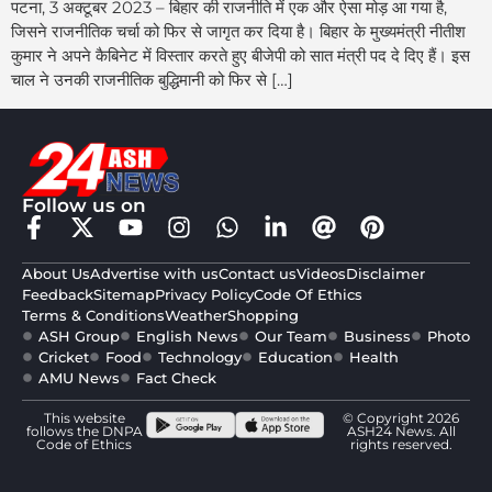
पटना, 3 अक्टूबर 2023 – बिहार की राजनीति में एक और ऐसा मोड़ आ गया है,
जिसने राजनीतिक चर्चा को फिर से जागृत कर दिया है। बिहार के मुख्यमंत्री नीतीश
कुमार ने अपने कैबिनेट में विस्तार करते हुए बीजेपी को सात मंत्री पद दे दिए हैं। इस
चाल ने उनकी राजनीतिक बुद्धिमानी को फिर से […]
Follow us on
About Us
Advertise with us
Contact us
Videos
Disclaimer
Feedback
Sitemap
Privacy Policy
Code Of Ethics
Terms & Conditions
Weather
Shopping
ASH Group
English News
Our Team
Business
Photo
Cricket
Food
Technology
Education
Health
AMU News
Fact Check
This website
© Copyright 2026
follows the DNPA
ASH24 News. All
Code of Ethics
rights reserved.