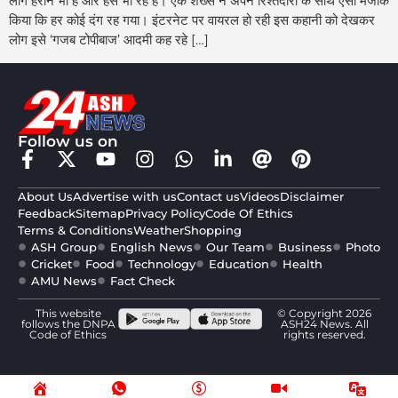
लोग हैरान भी हैं और हंस भी रहे हैं। एक शख्स ने अपने रिश्तेदारों के साथ ऐसा मजाक
किया कि हर कोई दंग रह गया। इंटरनेट पर वायरल हो रही इस कहानी को देखकर
लोग इसे ‘गजब टोपीबाज’ आदमी कह रहे […]
Follow us on
About Us
Advertise with us
Contact us
Videos
Disclaimer
Feedback
Sitemap
Privacy Policy
Code Of Ethics
Terms & Conditions
Weather
Shopping
ASH Group
English News
Our Team
Business
Photo
Cricket
Food
Technology
Education
Health
AMU News
Fact Check
This website
© Copyright 2026
follows the DNPA
ASH24 News. All
Code of Ethics
rights reserved.