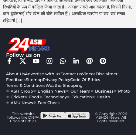
सकती हैं, जिन्हें मोटे तौर पर आघात, अत्यधिक उपयोग और अंतर्निहित चिकित्सा
स्थितियों के रूप में वर्गीकृत किया जाता है। आघात सबसे आम कारण है, जिसमें गिरना,
कार दुर्घटनाएँ और खेल की चोटें शामिल हैं। अत्यधिक उपयोग या बार-बार तनाव
हड्डियों […]
Follow us on
About Us
Advertise with us
Contact us
Videos
Disclaimer
Feedback
Sitemap
Privacy Policy
Code Of Ethics
Terms & Conditions
Weather
Shopping
ASH Group
English News
Our Team
Business
Photo
Cricket
Food
Technology
Education
Health
AMU News
Fact Check
This website
© Copyright 2026
follows the DNPA
ASH24 News. All
Code of Ethics
rights reserved.