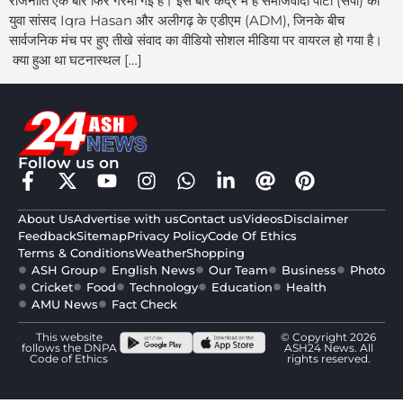
राजनीति एक बार फिर गरमा गई है। इस बार केंद्र में हैं समाजवादी पार्टी (सपा) की
युवा सांसद Iqra Hasan और अलीगढ़ के एडीएम (ADM), जिनके बीच
सार्वजनिक मंच पर हुए तीखे संवाद का वीडियो सोशल मीडिया पर वायरल हो गया है।
क्या हुआ था घटनास्थल […]
Follow us on
About Us
Advertise with us
Contact us
Videos
Disclaimer
Feedback
Sitemap
Privacy Policy
Code Of Ethics
Terms & Conditions
Weather
Shopping
ASH Group
English News
Our Team
Business
Photo
Cricket
Food
Technology
Education
Health
AMU News
Fact Check
This website
© Copyright 2026
follows the DNPA
ASH24 News. All
Code of Ethics
rights reserved.