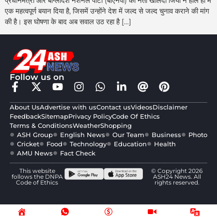
प्रधानमंत्री और बांग्लादेश नेशनल पार्टी (बीएनपी) की नेता खलिदा जिया ने हाल ही में
एक महत्वपूर्ण बयान दिया है, जिसमें उन्होंने देश में जल्द से जल्द चुनाव कराने की मांग
की है। इस घोषणा के बाद अब सवाल उठ रहा है […]
Follow us on
About Us
Advertise with us
Contact us
Videos
Disclaimer
Feedback
Sitemap
Privacy Policy
Code Of Ethics
Terms & Conditions
Weather
Shopping
ASH Group
English News
Our Team
Business
Photo
Cricket
Food
Technology
Education
Health
AMU News
Fact Check
This website
© Copyright 2026
follows the DNPA
ASH24 News. All
Code of Ethics
rights reserved.