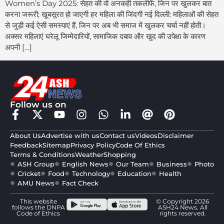
Women’s Day 2025: सेहत की वो अनकही तकलीफें, जिन पर खुलकर बात
करना जरूरी; खूबसूरत हो जाएगी हर महिला की जिंदगी नई दिल्ली: महिलाओं की सेहत
से जुड़ी कई ऐसी समस्याएं हैं, जिन पर अब भी समाज में खुलकर चर्चा नहीं होती।
अक्सर महिलाएं घरेलू जिम्मेदारियों, सामाजिक दबाव और खुद की उपेक्षा के कारण
अपनी […]
Follow us on
About Us
Advertise with us
Contact us
Videos
Disclaimer
Feedback
Sitemap
Privacy Policy
Code Of Ethics
Terms & Conditions
Weather
Shopping
ASH Group
English News
Our Team
Business
Photo
Cricket
Food
Technology
Education
Health
AMU News
Fact Check
This website
© Copyright 2026
follows the DNPA
ASH24 News. All
Code of Ethics
rights reserved.