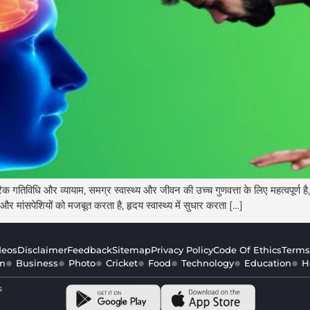
धि और व्यायाम, समग्र स्वास्थ्य और जीवन की उच्च गुणवत्ता के लिए महत्वपूर्ण है, ज
और मांसपेशियों को मजबूत करता है, हृदय स्वास्थ्य में सुधार करता […]
deos
Disclaimer
Feedback
Sitemap
Privacy Policy
Code Of Ethics
Terms
m
Business
Photo
Cricket
Food
Technology
Education
H
s