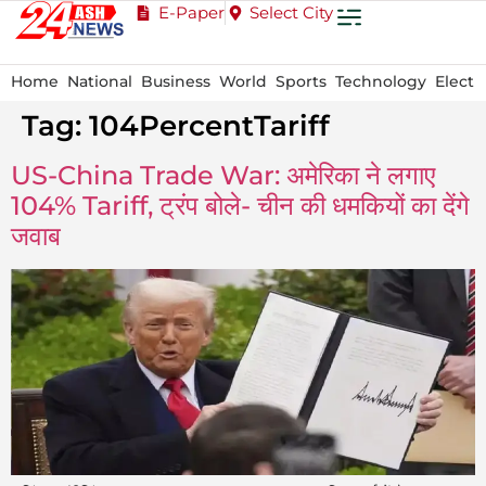
E-Paper
Select City
Home
National
Business
World
Sports
Technology
Electi
Tag:
104PercentTariff
US-China Trade War: अमेरिका ने लगाए
104% Tariff, ट्रंप बोले- चीन की धमकियों का देंगे
जवाब