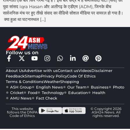
राजनीति एक बार फिर गरमा गई है। इस बार केंद्र में हैं समाजवादी पार्टी (सपा) की
युवा सांसद Iqra Hasan और अलीगढ़ के एडीएम (ADM), जिनके बीच
सार्वजनिक मंच पर हुए तीखे संवाद का वीडियो सोशल मीडिया पर वायरल हो गया है।
क्या हुआ था घटनास्थल […]
Follow us on
About Us
Advertise with us
Contact us
Videos
Disclaimer
Feedback
Sitemap
Privacy Policy
Code Of Ethics
Terms & Conditions
Weather
Shopping
ASH Group
English News
Our Team
Business
Photo
Cricket
Food
Technology
Education
Health
AMU News
Fact Check
This website
© Copyright 2026
follows the DNPA
ASH24 News. All
Code of Ethics
rights reserved.