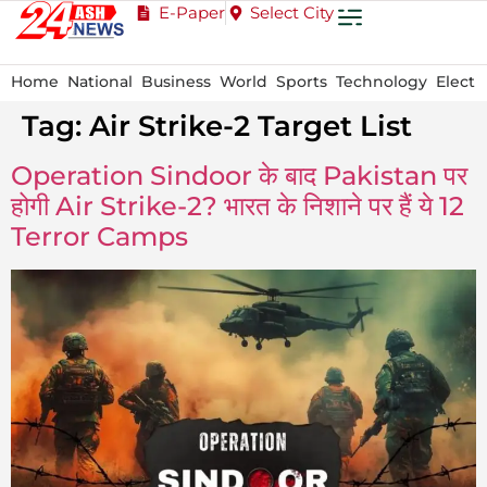
E-Paper
Select City
Home
National
Business
World
Sports
Technology
Electi
Tag:
Air Strike-2 Target List
Operation Sindoor के बाद Pakistan पर
होगी Air Strike-2? भारत के निशाने पर हैं ये 12
Terror Camps