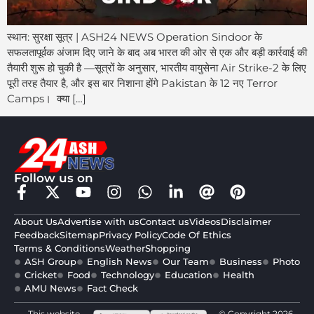
स्थान: सुरक्षा सूत्र | ASH24 NEWS Operation Sindoor के
सफलतापूर्वक अंजाम दिए जाने के बाद अब भारत की ओर से एक और बड़ी कार्रवाई की
तैयारी शुरू हो चुकी है —सूत्रों के अनुसार, भारतीय वायुसेना Air Strike-2 के लिए
पूरी तरह तैयार है, और इस बार निशाना होंगे Pakistan के 12 नए Terror
Camps। क्या […]
Follow us on
About Us
Advertise with us
Contact us
Videos
Disclaimer
Feedback
Sitemap
Privacy Policy
Code Of Ethics
Terms & Conditions
Weather
Shopping
ASH Group
English News
Our Team
Business
Photo
Cricket
Food
Technology
Education
Health
AMU News
Fact Check
This website
© Copyright 2026