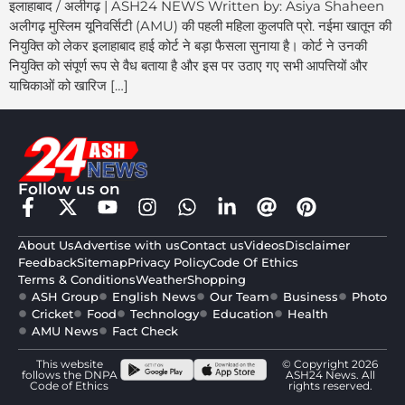
इलाहाबाद / अलीगढ़ | ASH24 NEWS Written by: Asiya Shaheen
अलीगढ़ मुस्लिम यूनिवर्सिटी (AMU) की पहली महिला कुलपति प्रो. नईमा खातून की
नियुक्ति को लेकर इलाहाबाद हाई कोर्ट ने बड़ा फैसला सुनाया है। कोर्ट ने उनकी
नियुक्ति को संपूर्ण रूप से वैध बताया है और इस पर उठाए गए सभी आपत्तियों और
याचिकाओं को खारिज […]
Follow us on
About Us
Advertise with us
Contact us
Videos
Disclaimer
Feedback
Sitemap
Privacy Policy
Code Of Ethics
Terms & Conditions
Weather
Shopping
ASH Group
English News
Our Team
Business
Photo
Cricket
Food
Technology
Education
Health
AMU News
Fact Check
This website
© Copyright 2026
follows the DNPA
ASH24 News. All
Code of Ethics
rights reserved.