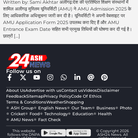
Written by: Sami Akhtar अलीगढ़:देश की प्रतिष्ठित शिक्षण संस्थानों में
शामिल अलीगढ़ मुस्लिम यूनिवर्सिटी (AMU) ने AMU Admission 2025 के
लिए आधिकारिक अधिसूचना जारी कर दी है। यूनिवर्सिटी ने अपनी वेबसाइट पर
AMU Application Form 2025 उपलब्ध करा दिए हैं और AMU
Entrance Exam Date सहित सभी प्रमुख तिथियों की घोषणा कर दी गई है।
छात्रों […]
Follow us on
About Us
Advertise with us
Contact us
Videos
Disclaimer
Feedback
Sitemap
Privacy Policy
Code Of Ethics
Terms & Conditions
Weather
Shopping
ASH Group
English News
Our Team
Business
Photo
Cricket
Food
Technology
Education
Health
AMU News
Fact Check
This website
© Copyright 2026
follows the DNPA
ASH24 News. All