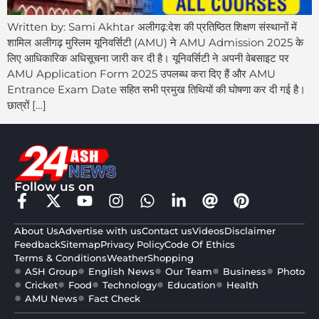
Written by: Sami Akhtar अलीगढ़:देश की प्रतिष्ठित शिक्षण संस्थानों में
शामिल अलीगढ़ मुस्लिम यूनिवर्सिटी (AMU) ने AMU Admission 2025 के
लिए आधिकारिक अधिसूचना जारी कर दी है। यूनिवर्सिटी ने अपनी वेबसाइट पर
AMU Application Form 2025 उपलब्ध करा दिए हैं और AMU
Entrance Exam Date सहित सभी प्रमुख तिथियों की घोषणा कर दी गई है।
छात्रों […]
Follow us on
About Us
Advertise with us
Contact us
Videos
Disclaimer
Feedback
Sitemap
Privacy Policy
Code Of Ethics
Terms & Conditions
Weather
Shopping
ASH Group
English News
Our Team
Business
Photo
Cricket
Food
Technology
Education
Health
AMU News
Fact Check