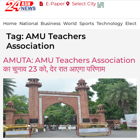
E-Paper
Select City
Home
National
Business
World
Sports
Technology
Electi
Tag:
AMU Teachers
Association
AMUTA: AMU Teachers Association
का चुनाव 23 को, देर रात आएगा परिणाम