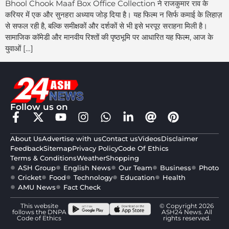
Bhool Chook Maaf Box Office Collection ने राजकुमार राव के
करियर में एक और सुनहरा अध्याय जोड़ दिया है। यह फिल्म न सिर्फ कमाई के लिहाज़
से सफल रही है, बल्कि समीक्षकों और दर्शकों से भी इसे भरपूर सराहना मिली है।
सामाजिक कॉमेडी और मानवीय रिश्तों की पृष्ठभूमि पर आधारित यह फिल्म, आज के
युवाओं […]
Follow us on
About Us
Advertise with us
Contact us
Videos
Disclaimer
Feedback
Sitemap
Privacy Policy
Code Of Ethics
Terms & Conditions
Weather
Shopping
ASH Group
English News
Our Team
Business
Photo
Cricket
Food
Technology
Education
Health
AMU News
Fact Check
This website
© Copyright 2026
follows the DNPA
ASH24 News. All
Code of Ethics
rights reserved.