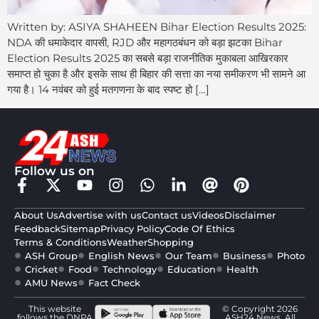
Written by: ASIYA SHAHEEN Bihar Election Results 2025:
NDA की धमाकेदार वापसी, RJD और महागठबंधन को बड़ा झटका Bihar
Election Results 2025 का सबसे बड़ा राजनीतिक मुकाबला आखिरकार
समाप्त हो चुका है और इसके साथ ही बिहार की सत्ता का नया समीकरण भी सामने आ
गया है। 14 नवंबर को हुई मतगणना के बाद स्पष्ट हो […]
Follow us on
About Us
Advertise with us
Contact us
Videos
Disclaimer
Feedback
Sitemap
Privacy Policy
Code Of Ethics
Terms & Conditions
Weather
Shopping
ASH Group
English News
Our Team
Business
Photo
Cricket
Food
Technology
Education
Health
AMU News
Fact Check
This website
© Copyright 2026
follows the DNPA
ASH24 News. All