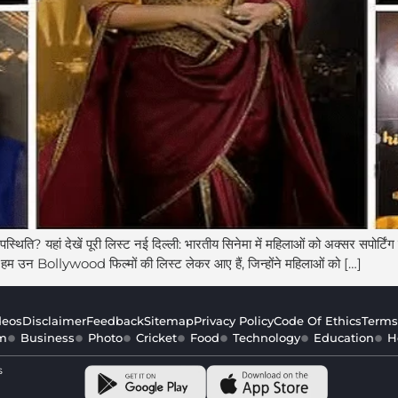
िति? यहां देखें पूरी लिस्ट नई दिल्ली: भारतीय सिनेमा में महिलाओं को अक्सर सपोर्टिं
म उन Bollywood फिल्मों की लिस्ट लेकर आए हैं, जिन्होंने महिलाओं को […]
deos
Disclaimer
Feedback
Sitemap
Privacy Policy
Code Of Ethics
Terms
m
Business
Photo
Cricket
Food
Technology
Education
H
s