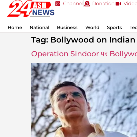
Channel
Donation
Vide
Home
National
Business
World
Sports
Te
Tag:
Bollywood on Indian 
Operation Sindoor पर Bollywoo