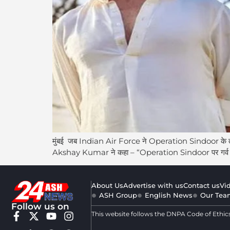
मुंबई जब Indian Air Force ने Operation Sindoor के तहत 
Akshay Kumar ने कहा – “Operation Sindoor पर गर्व है” Ak
About Us
Advertise with us
Contact us
Vi
ASH Group
English News
Our Tea
Follow us on
This website follows the DNPA Code of Ethic