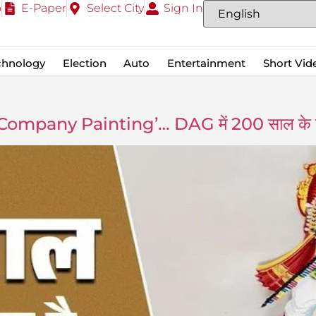
o
E-Paper
Select City
Sign In
chnology
Election
Auto
Entertainment
Short Vid
है ‘Company Painting’… DAG में 200 साल के इति