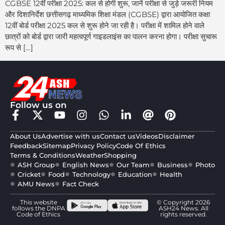
CGBSE 12वीं परीक्षा 2025: कल से होगी शुरू, जानें परीक्षा से जुड़े जरूरी नियम
और दिशानिर्देश छत्तीसगढ़ माध्यमिक शिक्षा मंडल (CGBSE) द्वारा आयोजित कक्षा
12वीं बोर्ड परीक्षा 2025 कल से शुरू होने जा रही है। परीक्षा में शामिल होने वाले
छात्रों को बोर्ड द्वारा जारी महत्वपूर्ण गाइडलाइंस का पालन करना होगा। परीक्षा सुचारू
रूप से […]
Follow us on
About Us
Advertise with us
Contact us
Videos
Disclaimer
Feedback
Sitemap
Privacy Policy
Code Of Ethics
Terms & Conditions
Weather
Shopping
ASH Group
English News
Our Team
Business
Photo
Cricket
Food
Technology
Education
Health
AMU News
Fact Check
This website
© Copyright 2026
follows the DNPA
ASH24 News. All
Code of Ethics
rights reserved.