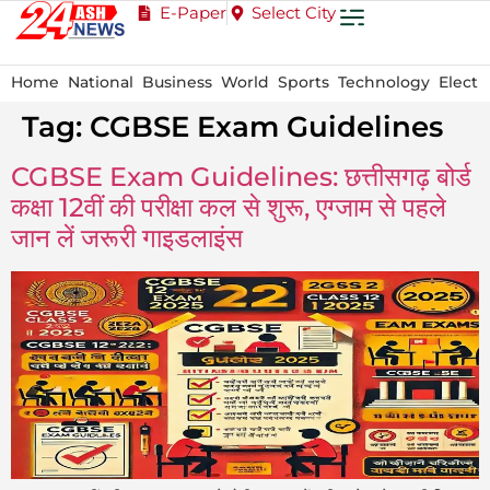
E-Paper
Select City
Home
National
Business
World
Sports
Technology
Electi
Tag:
CGBSE Exam Guidelines
CGBSE Exam Guidelines: छत्तीसगढ़ बोर्ड
कक्षा 12वीं की परीक्षा कल से शुरू, एग्जाम से पहले
जान लें जरूरी गाइडलाइंस