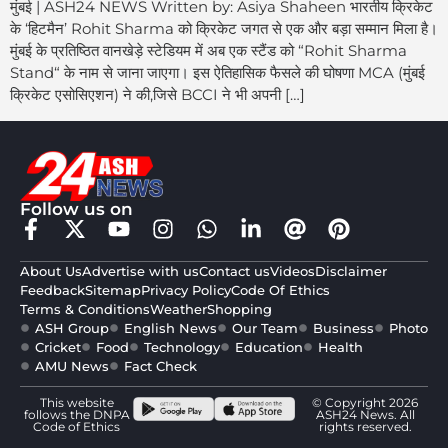
मुंबई | ASH24 NEWS Written by: Asiya Shaheen भारतीय क्रिकेट
के ‘हिटमैन’ Rohit Sharma को क्रिकेट जगत से एक और बड़ा सम्मान मिला है।
मुंबई के प्रतिष्ठित वानखेड़े स्टेडियम में अब एक स्टैंड को “Rohit Sharma
Stand“ के नाम से जाना जाएगा। इस ऐतिहासिक फैसले की घोषणा MCA (मुंबई
क्रिकेट एसोसिएशन) ने की,जिसे BCCI ने भी अपनी […]
Follow us on
About Us
Advertise with us
Contact us
Videos
Disclaimer
Feedback
Sitemap
Privacy Policy
Code Of Ethics
Terms & Conditions
Weather
Shopping
ASH Group
English News
Our Team
Business
Photo
Cricket
Food
Technology
Education
Health
AMU News
Fact Check
This website
© Copyright 2026
follows the DNPA
ASH24 News. All
Code of Ethics
rights reserved.