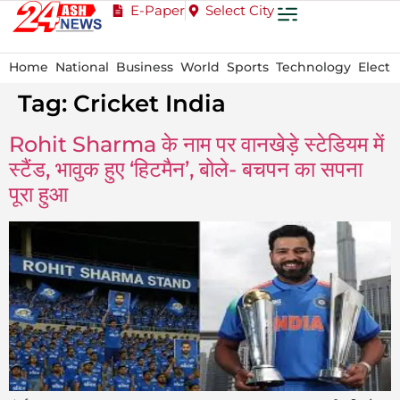
E-Paper
Select City
Home
National
Business
World
Sports
Technology
Electi
Tag:
Cricket India
Rohit Sharma के नाम पर वानखेड़े स्टेडियम में
स्टैंड, भावुक हुए ‘हिटमैन’, बोले- बचपन का सपना
पूरा हुआ