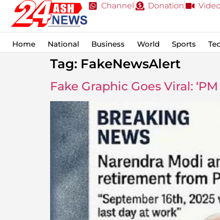
Channel
Donation
Vide
Home
National
Business
World
Sports
Te
Tag:
FakeNewsAlert
Fake Graphic Goes Viral: ‘PM M