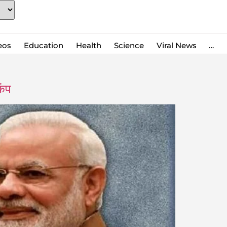
eos
Education
Health
Science
Viral News
…
ंप