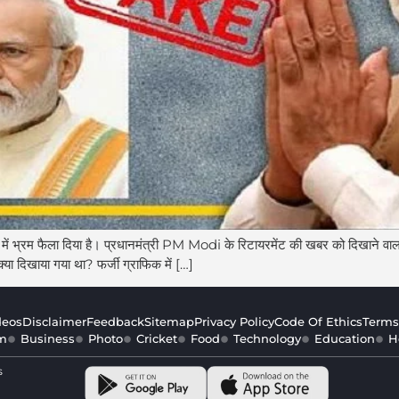
रम फैला दिया है। प्रधानमंत्री PM Modi के रिटायरमेंट की खबर को दिखाने वाला
्या दिखाया गया था? फर्जी ग्राफिक में […]
deos
Disclaimer
Feedback
Sitemap
Privacy Policy
Code Of Ethics
Terms
m
Business
Photo
Cricket
Food
Technology
Education
H
s