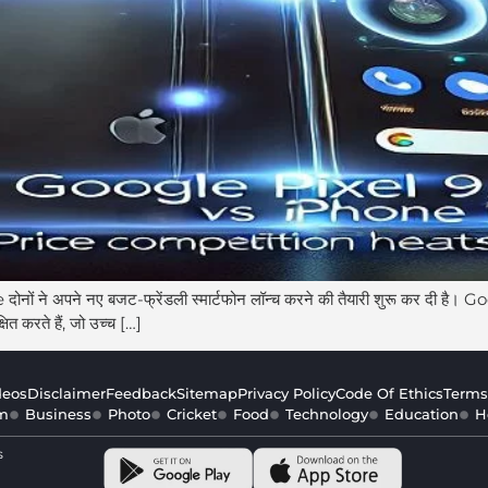
e दोनों ने अपने नए बजट-फ्रेंडली स्मार्टफोन लॉन्च करने की तैयारी शुरू कर दी 
्षित करते हैं, जो उच्च […]
deos
Disclaimer
Feedback
Sitemap
Privacy Policy
Code Of Ethics
Terms
m
Business
Photo
Cricket
Food
Technology
Education
H
s