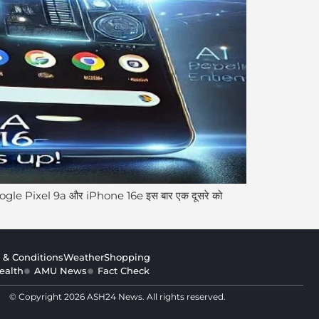
है। Google Pixel 9a और iPhone 16e इस बार एक दूसरे को
 & Conditions
Weather
Shopping
ealth
AMU News
Fact Check
© Copyright 2026 ASH24 News. All rights reserved.