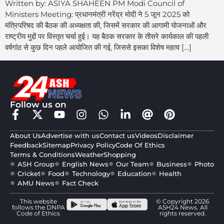
Written by: ASIYA SHAHEEN PM Modi Council of
Ministers Meeting: प्रधानमंत्री नरेंद्र मोदी ने 5 जून 2025 को
मंत्रिपरिषद की बैठक की अध्यक्षता की, जिसमें सरकार की आगामी योजनाओं और
राष्ट्रीय मुद्दों पर विस्तृत चर्चा हुई। यह बैठक सरकार के तीसरे कार्यकाल की पहली
वर्षगांठ से कुछ दिन पहले आयोजित की गई, जिससे इसका विशेष महत्व […]
Follow us on
About Us
Advertise with us
Contact us
Videos
Disclaimer
Feedback
Sitemap
Privacy Policy
Code Of Ethics
Terms & Conditions
Weather
Shopping
ASH Group
English News
Our Team
Business
Photo
Cricket
Food
Technology
Education
Health
AMU News
Fact Check
This website
© Copyright 2026
follows the DNPA
ASH24 News. All
Code of Ethics
rights reserved.