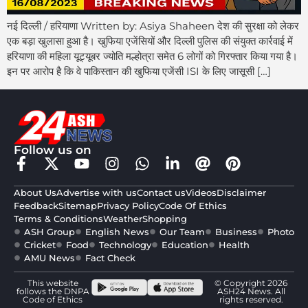
नई दिल्ली / हरियाणा Written by: Asiya Shaheen देश की सुरक्षा को लेकर
एक बड़ा खुलासा हुआ है। खुफिया एजेंसियों और दिल्ली पुलिस की संयुक्त कार्रवाई में
हरियाणा की महिला यूट्यूबर ज्योति मल्होत्रा समेत 6 लोगों को गिरफ्तार किया गया है।
इन पर आरोप है कि वे पाकिस्तान की खुफिया एजेंसी ISI के लिए जासूसी […]
Follow us on
About Us
Advertise with us
Contact us
Videos
Disclaimer
Feedback
Sitemap
Privacy Policy
Code Of Ethics
Terms & Conditions
Weather
Shopping
ASH Group
English News
Our Team
Business
Photo
Cricket
Food
Technology
Education
Health
AMU News
Fact Check
This website
© Copyright 2026
follows the DNPA
ASH24 News. All
Code of Ethics
rights reserved.