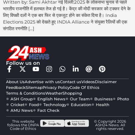
Written by: Sami Akhtar नई दिल्ली:2025 के लोकसभा चुनाव से पहले
भारतीय राजनीति में हलचल तेज हो गई है। केंद्र की मोदी सरकार को टक्कर देने के
लिए विपक्षी दलों ने एक बार फिर से एकजुट होने का संकेत दिया है। India
Elections 2025 को देखते हुए INDIA Alliance ने संयुक्त रैलियों की एक
संगठित रणनीति […]
Follow us on
About Us
Advertise with us
Contact us
Videos
Disclaimer
Feedback
Sitemap
Privacy Policy
Code Of Ethics
Terms & Conditions
Weather
Shopping
ASH Group
English News
Our Team
Business
Photo
Cricket
Food
Technology
Education
Health
AMU News
Fact Check
This website
© Copyright 2026
follows the DNPA
ASH24 News. All
Code of Ethics
rights reserved.