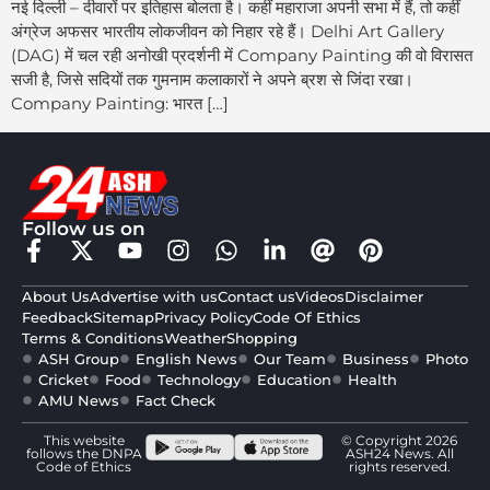
नई दिल्ली – दीवारों पर इतिहास बोलता है। कहीं महाराजा अपनी सभा में हैं, तो कहीं
अंग्रेज अफसर भारतीय लोकजीवन को निहार रहे हैं। Delhi Art Gallery
(DAG) में चल रही अनोखी प्रदर्शनी में Company Painting की वो विरासत
सजी है, जिसे सदियों तक गुमनाम कलाकारों ने अपने ब्रश से जिंदा रखा।
Company Painting: भारत […]
Follow us on
About Us
Advertise with us
Contact us
Videos
Disclaimer
Feedback
Sitemap
Privacy Policy
Code Of Ethics
Terms & Conditions
Weather
Shopping
ASH Group
English News
Our Team
Business
Photo
Cricket
Food
Technology
Education
Health
AMU News
Fact Check
This website
© Copyright 2026
follows the DNPA
ASH24 News. All
Code of Ethics
rights reserved.