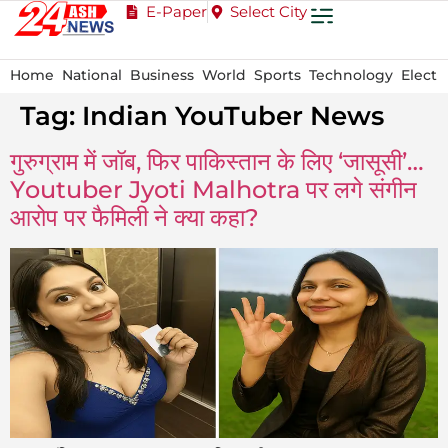
E-Paper
Select City
Home
National
Business
World
Sports
Technology
Electi
Tag:
Indian YouTuber News
गुरुग्राम में जॉब, फिर पाकिस्तान के लिए ‘जासूसी’…
Youtuber Jyoti Malhotra पर लगे संगीन
आरोप पर फैमिली ने क्या कहा?