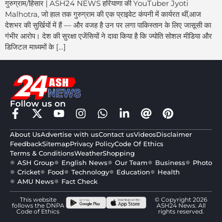
गुरुग्राम/हिसार | ASH24 NEWS हरियाणा की YouTuber Jyoti
Malhotra, जो हाल तक गुरुग्राम की एक प्राइवेट कंपनी में कार्यरत थीं,आज
देशभर की सुर्खियों में हैं — और वजह है उन पर लगा पाकिस्तान के लिए जासूसी का
गंभीर आरोप। देश की सुरक्षा एजेंसियों ने दावा किया है कि ज्योति सोशल मीडिया और
डिजिटल माध्यमों के […]
Follow us on
About Us
Advertise with us
Contact us
Videos
Disclaimer
Feedback
Sitemap
Privacy Policy
Code Of Ethics
Terms & Conditions
Weather
Shopping
ASH Group
English News
Our Team
Business
Photo
Cricket
Food
Technology
Education
Health
AMU News
Fact Check
This website
© Copyright 2026
follows the DNPA
ASH24 News. All
Code of Ethics
rights reserved.