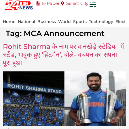
E-Paper
Select City
Home
National
Business
World
Sports
Technology
Electi
Tag:
MCA Announcement
Rohit Sharma के नाम पर वानखेड़े स्टेडियम में
स्टैंड, भावुक हुए ‘हिटमैन’, बोले- बचपन का सपना
पूरा हुआ