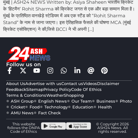
मुंबई | ASH24 NEWS Written by: Asiya Shaheen भारतीय क्रिकेट
के ‘हिटमैन’ Rohit Sharma को क्रिकेट जगत से एक और बड़ा सम्मान मिला है।
मुंबई के प्रतिष्ठित वानखेड़े स्टेडियम में अब एक स्टैंड को “Rohit Sharma
Stand“ के नाम से जाना जाएगा। इस ऐतिहासिक फैसले की घोषणा MCA (मुंबई
क्रिकेट एसोसिएशन) ने की,जिसे BCCI ने भी अपनी […]
Follow us on
About Us
Advertise with us
Contact us
Videos
Disclaimer
Feedback
Sitemap
Privacy Policy
Code Of Ethics
Terms & Conditions
Weather
Shopping
ASH Group
English News
Our Team
Business
Photo
Cricket
Food
Technology
Education
Health
AMU News
Fact Check
This website
© Copyright 2026
follows the DNPA
ASH24 News. All
Code of Ethics
rights reserved.