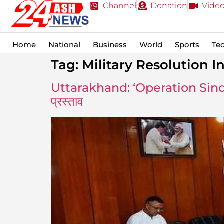
Channel
Donation
Vide
Home
National
Business
World
Sports
Te
Tag:
Military Resolution I
Uttarakhand: ‘Operation Sindoor’
प्रस्ताव