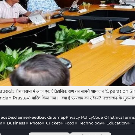
ंड विधानसभा में आज एक ऐतिहासिक क्षण तब सामने आयाजब ‘Operation Sindoor’
ndan Prastav) पारित किया गया। क्या है प्रस्ताव का उद्देश्य? उत्तराखंड के मुख्यमंत्री
deos
Disclaimer
Feedback
Sitemap
Privacy Policy
Code Of Ethics
Terms
m
Business
Photo
Cricket
Food
Technology
Education
H
s