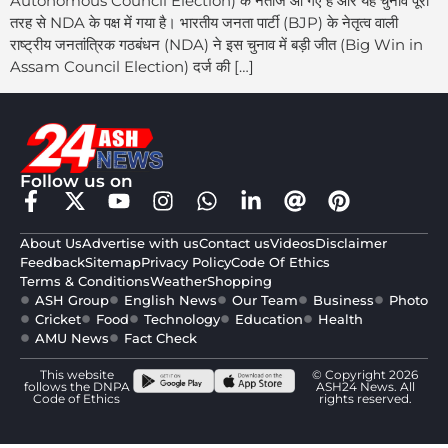
Autonomous Council Election) के नतीजे आ गए हैं और यह चुनाव पूरी
तरह से NDA के पक्ष में गया है। भारतीय जनता पार्टी (BJP) के नेतृत्व वाली
राष्ट्रीय जनतांत्रिक गठबंधन (NDA) ने इस चुनाव में बड़ी जीत (Big Win in
Assam Council Election) दर्ज की […]
Follow us on
About Us
Advertise with us
Contact us
Videos
Disclaimer
Feedback
Sitemap
Privacy Policy
Code Of Ethics
Terms & Conditions
Weather
Shopping
ASH Group
English News
Our Team
Business
Photo
Cricket
Food
Technology
Education
Health
AMU News
Fact Check
This website
© Copyright 2026
follows the DNPA
ASH24 News. All
Code of Ethics
rights reserved.