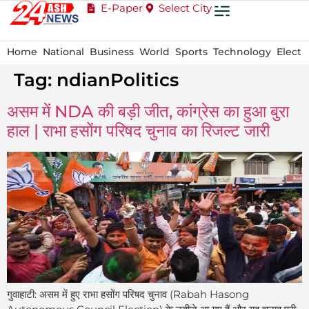
E-Paper
Select City
Home
National
Business
World
Sports
Technology
Electi
Tag:
ndianPolitics
असम में NDA की बड़ी जीत, कांग्रेस का हुआ बुरा
हाल | राभा हसोंग परिषद चुनाव का रिजल्ट जारी
गुवाहाटी: असम में हुए राभा हसोंग परिषद चुनाव (Rabah Hasong