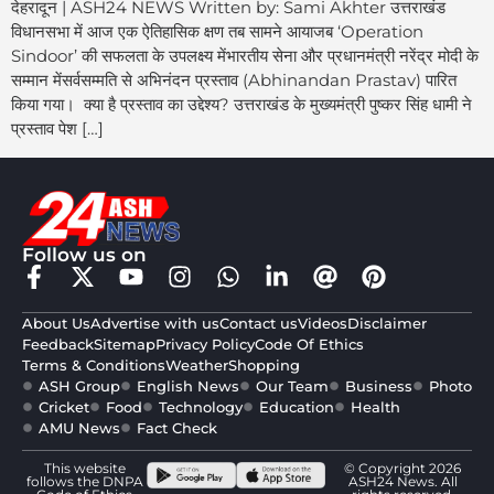
देहरादून | ASH24 NEWS Written by: Sami Akhter उत्तराखंड
विधानसभा में आज एक ऐतिहासिक क्षण तब सामने आयाजब ‘Operation
Sindoor’ की सफलता के उपलक्ष्य मेंभारतीय सेना और प्रधानमंत्री नरेंद्र मोदी के
सम्मान मेंसर्वसम्मति से अभिनंदन प्रस्ताव (Abhinandan Prastav) पारित
किया गया। क्या है प्रस्ताव का उद्देश्य? उत्तराखंड के मुख्यमंत्री पुष्कर सिंह धामी ने
प्रस्ताव पेश […]
Follow us on
About Us
Advertise with us
Contact us
Videos
Disclaimer
Feedback
Sitemap
Privacy Policy
Code Of Ethics
Terms & Conditions
Weather
Shopping
ASH Group
English News
Our Team
Business
Photo
Cricket
Food
Technology
Education
Health
AMU News
Fact Check
This website
© Copyright 2026
follows the DNPA
ASH24 News. All