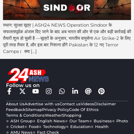
स्थान: सुरक्षा सूत्र | ASH24 NEWS Operation Sindoor के
सफलतापूर्वक अंजाम दिए जाने के बाद अब भारत की ओर से एक और बड़ी कार्रवाई की
तैयारी शुरू हो चुकी है —सूत्रों के अनुसार, भारतीय वायुसेना Air Strike-2 के लिए
पूरी तरह तैयार है, और इस बार निशाना होंगे Pakistan के 12 नए Terror
Camps। क्या […]
Follow us on
About Us
Advertise with us
Contact us
Videos
Disclaimer
Feedback
Sitemap
Privacy Policy
Code Of Ethics
Terms & Conditions
Weather
Shopping
ASH Group
English News
Our Team
Business
Photo
Cricket
Food
Technology
Education
Health
AMU News
Fact Check