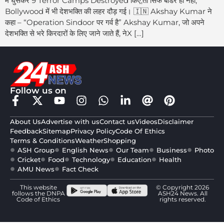
में घुसकर 9 Terror Camps Destroyed किए,तो सिर्फ बॉर्डर ही नहीं,
Bollywood में भी देशभक्ति की लहर दौड़ गई। 🇮🇳 Akshay Kumar ने
कहा – “Operation Sindoor पर गर्व है” Akshay Kumar, जो अपने
देशभक्ति से भरे किरदारों के लिए जाने जाते हैं, नेX […]
Follow us on
About Us
Advertise with us
Contact us
Videos
Disclaimer
Feedback
Sitemap
Privacy Policy
Code Of Ethics
Terms & Conditions
Weather
Shopping
ASH Group
English News
Our Team
Business
Photo
Cricket
Food
Technology
Education
Health
AMU News
Fact Check
This website
© Copyright 2026
follows the DNPA
ASH24 News. All
Code of Ethics
rights reserved.