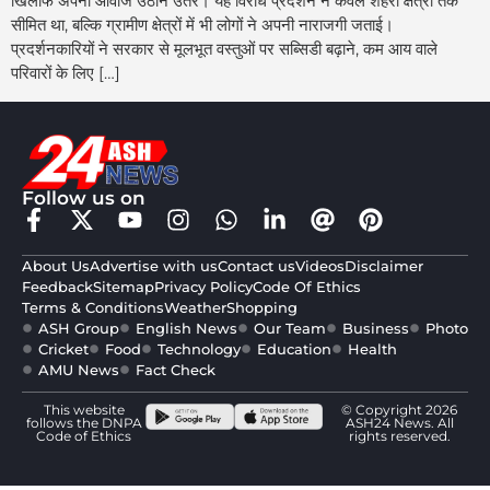
खिलाफ अपनी आवाज उठाने उतरे। यह विरोध प्रदर्शन न केवल शहरी क्षेत्रों तक
सीमित था, बल्कि ग्रामीण क्षेत्रों में भी लोगों ने अपनी नाराजगी जताई।
प्रदर्शनकारियों ने सरकार से मूलभूत वस्तुओं पर सब्सिडी बढ़ाने, कम आय वाले
परिवारों के लिए […]
Follow us on
About Us
Advertise with us
Contact us
Videos
Disclaimer
Feedback
Sitemap
Privacy Policy
Code Of Ethics
Terms & Conditions
Weather
Shopping
ASH Group
English News
Our Team
Business
Photo
Cricket
Food
Technology
Education
Health
AMU News
Fact Check
This website
© Copyright 2026
follows the DNPA
ASH24 News. All
Code of Ethics
rights reserved.