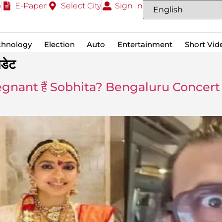
o
E-Paper
Select City
Sign In
chnology
Election
Auto
Entertainment
Short Vid
डेट
Pregnant हैं Sobhita? Bengaluru Concert 